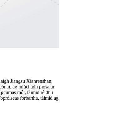
unaigh Jiangsu Xianrenshan,
cónaí, ag iniúchadh píosa ar
r gcumas mór, táimid réidh i
 bpróiseas forbartha, táimid ag