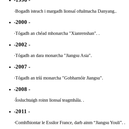
·
Bogadh isteach i margadh lionsaí oftalmacha Danyang..
-2000 -
·
Tógadh an chéad mhonarcha "Xianrenshan". .
-2002 -
·
Tógadh an dara monarcha "Jiangsu Asia".
-2007 -
·
Tógadh an tríú monarcha "Gobharnóir Jiangsu".
-2008 -
·
Íosluchtaigh roinn lionsaí teagmhála. .
-2011 -
·
Comhfhiontar le Essilor France, darb ainm “Jiangsu Youli”. .