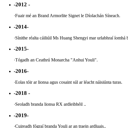
-2012 -
·
Fuair ​​​​mé an Brand Armorlite Signet le Díolachán Síneach.
-2014-
·
Sínithe réalta cáiliúil Ms Huang Shengyi mar urlabhraí íomhá 
-2015-
·
Tógadh an Ceathrú Monarcha "Anhui Youli".
-2016-
·
Eolas tóir ar lionsa agus cosaint súl ar léacht náisiúnta turas.
-2018 -
·
Seoladh branda lionsa RX ardleibhéil ..
-2019-
·
Cuireadh fógraí branda Youli ar an traein ardluais..