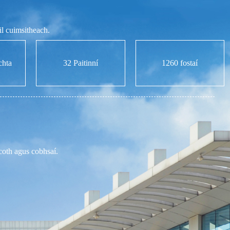
il cuimsitheach.
chta
32 Paitinní
1260 fostaí
scoth agus cobhsaí.