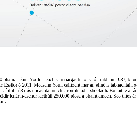
 20 bliain. Téann Youli isteach sa mhargadh lionsa ón mbliain 1987, bh
e Essilor ó 2011. Measann Youli cáilíocht mar an ghné is tábhachtaí i g
nsaí dul trí 8 nós imeachta iniúchta roimh iad a sheoladh. Bunaithe ar á
féidir lenár n-aschur laethúil 250,000 píosa a bhaint amach. Seo thíos ár
rr.