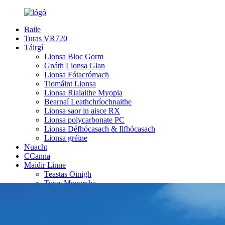
Baile
Turas VR720
Táirgí
Lionsa Bloc Gorm
Gnáth Lionsa Glan
Lionsa Fótacrómach
Tiomáint Lionsa
Lionsa Rialaithe Myopia
Bearnaí Leathchríochnaithe
Lionsa saor in aisce RX
Lionsa polycarbonate PC
Lionsa Défhócasach & Ilfhócasach
Lionsa gréine
Nuacht
CCanna
Maidir Linne
Teastas Oinigh
Turas Monarcha
Ár Stair
Déan Teagmháil Linn
English