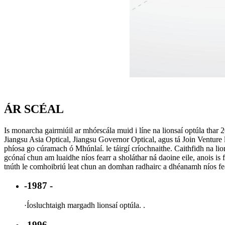
ÁR SCÉAL
Is monarcha gairmiúil ar mhórscála muid i líne na lionsaí optúla thar
Jiangsu Asia Optical, Jiangsu Governor Optical, agus tá Join Venture l
phíosa go cúramach ó Mhúnlaí. le táirgí críochnaithe. Caithfidh na lio
gcónaí chun am luaidhe níos fearr a sholáthar ná daoine eile, anois is 
tnúth le comhoibriú leat chun an domhan radhairc a dhéanamh níos fea
-1987 -
·
Íosluchtaigh margadh lionsaí optúla. .
-1996 -