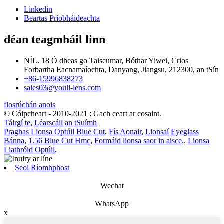
Linkedin
Beartas Príobháideachta
déan teagmháil linn
NÍL. 18 Ó dheas go Taiscumar, Bóthar Yiwei, Crios
Forbartha Eacnamaíochta, Danyang, Jiangsu, 212300, an tSín
+86-15996838273
sales03@youli-lens.com
fiosrúchán anois
© Cóipcheart - 2010-2021 : Gach ceart ar cosaint.
Táirgí te
,
Léarscáil an tSuímh
Praghas Lionsa Optúil Blue Cut
,
Fís Aonair
,
Lionsaí Eyeglass
Bánna
,
1.56 Blue Cut Hmc
,
Formáid lionsa saor in aisce,
,
Lionsa
Liathróid Optúil
,
Seol Ríomhphost
Wechat
WhatsApp
x