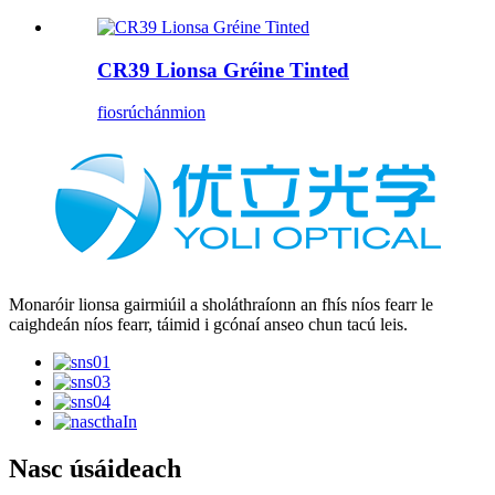
CR39 Lionsa Gréine Tinted
fiosrúchán
mion
Monaróir lionsa gairmiúil a sholáthraíonn an fhís níos fearr le
caighdeán níos fearr, táimid i gcónaí anseo chun tacú leis.
Nasc úsáideach