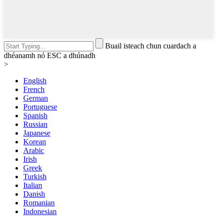
Buail isteach chun cuardach a
dhéanamh nó ESC a dhúnadh
>
English
French
German
Portuguese
Spanish
Russian
Japanese
Korean
Arabic
Irish
Greek
Turkish
Italian
Danish
Romanian
Indonesian