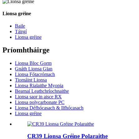
Lionsa gréine
Baile
Táirgí
Lionsa gréine
Príomhtháirge
Lionsa Bloc Gorm
Gnáth Lionsa Glan
Lionsa Fótacrómach
Tiomáint Lionsa
Lionsa Rialaithe Myopia
Bearnaí Leathchríochnaithe
Lionsa saor in aisce RX
Lionsa polycarbonate PC
Lionsa Défhócasach & Ilfhócasach
Lionsa gréine
CR39 Lionsa Gréine Polaraithe