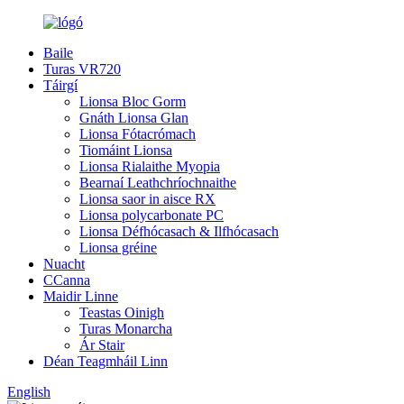
Baile
Turas VR720
Táirgí
Lionsa Bloc Gorm
Gnáth Lionsa Glan
Lionsa Fótacrómach
Tiomáint Lionsa
Lionsa Rialaithe Myopia
Bearnaí Leathchríochnaithe
Lionsa saor in aisce RX
Lionsa polycarbonate PC
Lionsa Défhócasach & Ilfhócasach
Lionsa gréine
Nuacht
CCanna
Maidir Linne
Teastas Oinigh
Turas Monarcha
Ár Stair
Déan Teagmháil Linn
English