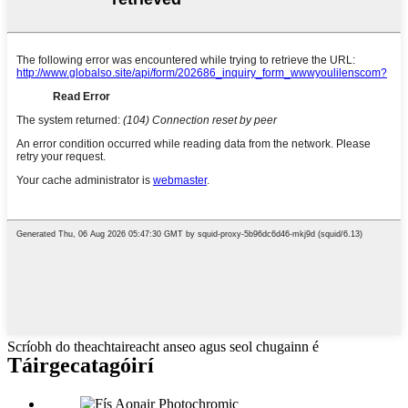
Scríobh do theachtaireacht anseo agus seol chugainn é
Táirge
catagóirí