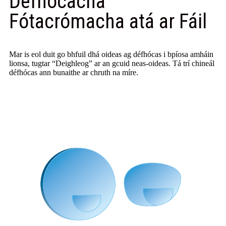
Défhócacha
Fótacrómacha atá ar Fáil
Mar is eol duit go bhfuil dhá oideas ag défhócas i bpíosa amháin
lionsa, tugtar “Deighleog” ar an gcuid neas-oideas. Tá trí chineál
défhócas ann bunaithe ar chruth na míre.