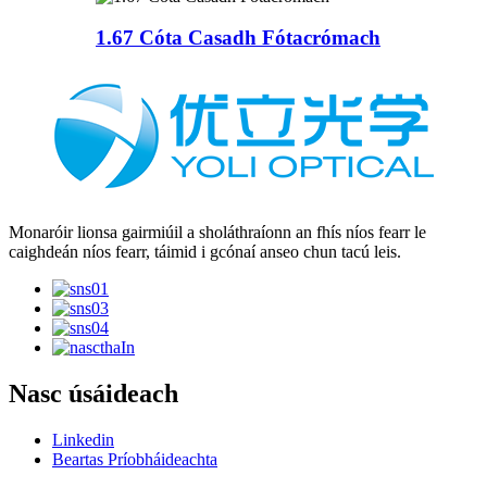
1.67 Cóta Casadh Fótacrómach
Monaróir lionsa gairmiúil a sholáthraíonn an fhís níos fearr le
caighdeán níos fearr, táimid i gcónaí anseo chun tacú leis.
Nasc úsáideach
Linkedin
Beartas Príobháideachta