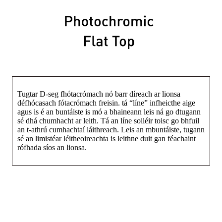
Tugtar D-seg fhótacrómach nó barr díreach ar lionsa
défhócasach fótacrómach freisin. tá “líne” infheicthe aige
agus is é an buntáiste is mó a bhaineann leis ná go dtugann
sé dhá chumhacht ar leith. Tá an líne soiléir toisc go bhfuil
an t-athrú cumhachtaí láithreach. Leis an mbuntáiste, tugann
sé an limistéar léitheoireachta is leithne duit gan féachaint
rófhada síos an lionsa.