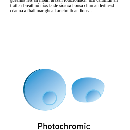
gcéanna leis an mbarr árasán fótacrómach, ach caithfidh an
t-othar breathnú níos faide síos sa lionsa chun an leithead
céanna a fháil mar gheall ar chruth an lionsa.