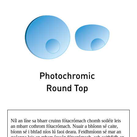
Níl an líne sa bharr cruinn fótacrómach chomh soiléir leis
an mbarr cothrom fótacrómach. Nuair a bhíonn sé caite,
bíonn sé i bhfad níos lú faoi deara. Feidhmíonn sé mar an