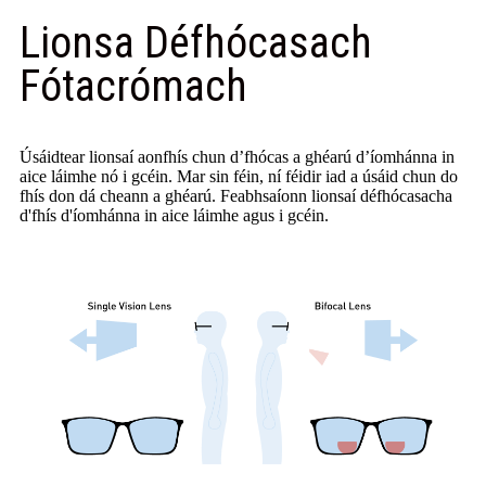
Lionsa Défhócasach
Fótacrómach
Úsáidtear lionsaí aonfhís chun d’fhócas a ghéarú d’íomhánna in
aice láimhe nó i gcéin. Mar sin féin, ní féidir iad a úsáid chun do
fhís don dá cheann a ghéarú. Feabhsaíonn lionsaí défhócasacha
d'fhís d'íomhánna in aice láimhe agus i gcéin.