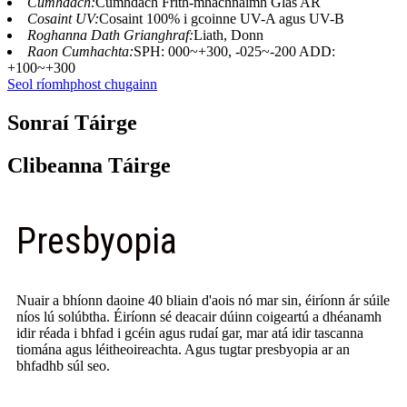
Cumhdach:
Cumhdach Frith-mhachnaimh Glas AR
Cosaint UV:
Cosaint 100% i gcoinne UV-A agus UV-B
Roghanna Dath Grianghraf:
Liath, Donn
Raon Cumhachta:
SPH: 000~+300, -025~-200 ADD:
+100~+300
Seol ríomhphost chugainn
Sonraí Táirge
Clibeanna Táirge
Presbyopia
Nuair a bhíonn daoine 40 bliain d'aois nó mar sin, éiríonn ár súile
níos lú solúbtha. Éiríonn sé deacair dúinn coigeartú a dhéanamh
idir réada i bhfad i gcéin agus rudaí gar, mar atá idir tascanna
tiomána agus léitheoireachta. Agus tugtar presbyopia ar an
bhfadhb súl seo.