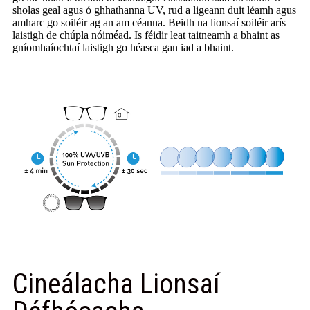
sholas geal agus ó ghhathanna UV, rud a ligeann duit léamh agus
amharc go soiléir ag an am céanna. Beidh na lionsaí soiléir arís
laistigh de chúpla nóiméad. Is féidir leat taitneamh a bhaint as
gníomhaíochtaí laistigh go héasca gan iad a bhaint.
Cineálacha Lionsaí