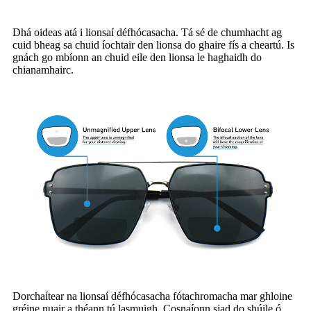
Dhá oideas atá i lionsaí défhócasacha. Tá sé de chumhacht ag
cuid bheag sa chuid íochtair den lionsa do ghaire fís a cheartú. Is
gnách go mbíonn an chuid eile den lionsa le haghaidh do
chianamhairc.
Dorchaítear na lionsaí défhócasacha fótachromacha mar ghloine
gréine nuair a théann tú lasmuigh. Cosnaíonn siad do shúile ó