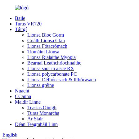
Baile
Turas VR720
Táirgí
Lionsa Bloc Gorm
Gnáth Lionsa Glan
Lionsa Fótacrómach
Tiomáint Lionsa
Lionsa Rialaithe Myopia
Bearnaí Leathchríochnaithe
Lionsa saor in aisce RX
Lionsa polycarbonate PC
Lionsa Défhócasach & Ilfhócasach
Lionsa gréine
Nuacht
CCanna
Maidir Linne
Teastas Oinigh
Turas Monarcha
Ár Stair
Déan Teagmháil Linn
English