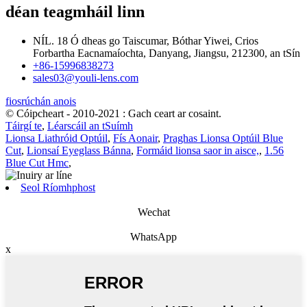
déan teagmháil linn
NÍL. 18 Ó dheas go Taiscumar, Bóthar Yiwei, Crios
Forbartha Eacnamaíochta, Danyang, Jiangsu, 212300, an tSín
+86-15996838273
sales03@youli-lens.com
fiosrúchán anois
© Cóipcheart - 2010-2021 : Gach ceart ar cosaint.
Táirgí te
,
Léarscáil an tSuímh
Lionsa Liathróid Optúil
,
Fís Aonair
,
Praghas Lionsa Optúil Blue
Cut
,
Lionsaí Eyeglass Bánna
,
Formáid lionsa saor in aisce,
,
1.56
Blue Cut Hmc
,
Seol Ríomhphost
Wechat
WhatsApp
x