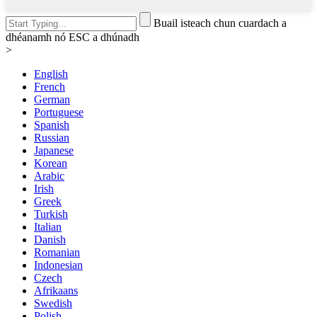
Buail isteach chun cuardach a
dhéanamh nó ESC a dhúnadh
>
English
French
German
Portuguese
Spanish
Russian
Japanese
Korean
Arabic
Irish
Greek
Turkish
Italian
Danish
Romanian
Indonesian
Czech
Afrikaans
Swedish
Polish