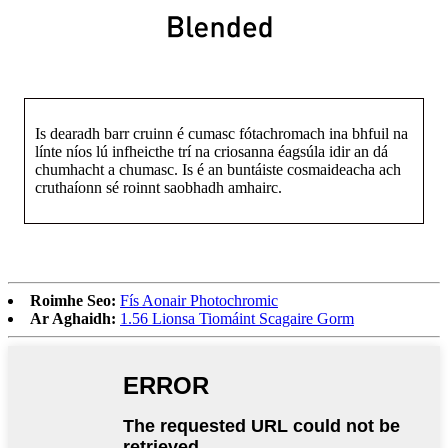
Is dearadh barr cruinn é cumasc fótachromach ina bhfuil na
línte níos lú infheicthe trí na criosanna éagsúla idir an dá
chumhacht a chumasc. Is é an buntáiste cosmaideacha ach
cruthaíonn sé roinnt saobhadh amhairc.
Roimhe Seo:
Fís Aonair Photochromic
Ar Aghaidh:
1.56 Lionsa Tiomáint Scagaire Gorm