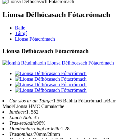
Lionsa Défhócasach Fótacrómach
Baile
Táirgí
Lionsa Fótacrómach
Lionsa Défhócasach Fótacrómach
Cur síos ar an Táirge:
1.56 Babhta Fótacrómacha/Barr
Maol/Lionsa HMC Cumaiscthe
Innéacs:
1. 552
Luach Abb:
35
Tras-seoladh:
96%
Domhantarraingt ar leith:
1.28
Trastomhas:
70mm/28mm