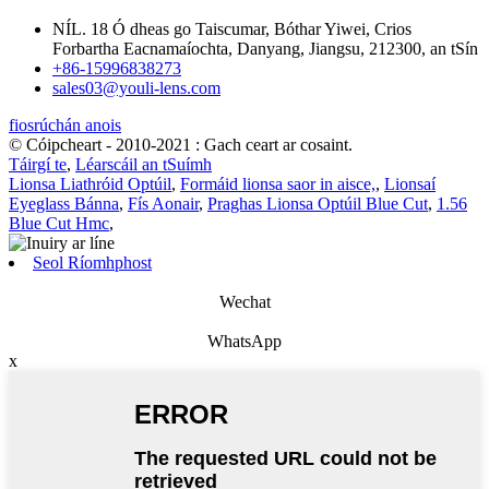
NÍL. 18 Ó dheas go Taiscumar, Bóthar Yiwei, Crios
Forbartha Eacnamaíochta, Danyang, Jiangsu, 212300, an tSín
+86-15996838273
sales03@youli-lens.com
fiosrúchán anois
© Cóipcheart - 2010-2021 : Gach ceart ar cosaint.
Táirgí te
,
Léarscáil an tSuímh
Lionsa Liathróid Optúil
,
Formáid lionsa saor in aisce,
,
Lionsaí
Eyeglass Bánna
,
Fís Aonair
,
Praghas Lionsa Optúil Blue Cut
,
1.56
Blue Cut Hmc
,
Seol Ríomhphost
Wechat
WhatsApp
x