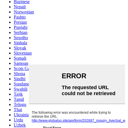
Burmese
Nepali
Norwegian
Pashto
Persian
Punjabi
Serbian
Sesotho
Sinhala
Slovak
Slovenian
Somali
Samoan
Scots Gaelic
Shona
Sindhi
Sundanese
Swahili
Tajik
Tamil
Telugu
Thai
Ukrainian
Urdu
Uzbek