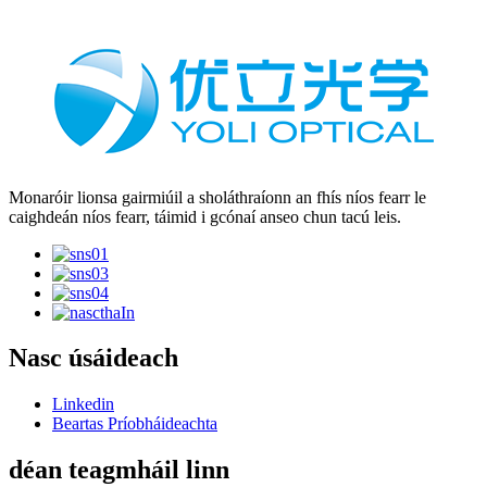
Monaróir lionsa gairmiúil a sholáthraíonn an fhís níos fearr le
caighdeán níos fearr, táimid i gcónaí anseo chun tacú leis.
Nasc úsáideach
Linkedin
Beartas Príobháideachta
déan teagmháil linn