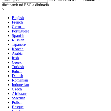
dhéanamh nó ESC a dhúnadh
>
English
French
German
Portuguese
Spanish
Russian
Japanese
Korean
Arabic
Irish
Greek
Turkish
Italian
Danish
Romanian
Indonesian
Czech
Afrikaans
Swedish
Polish
Basque