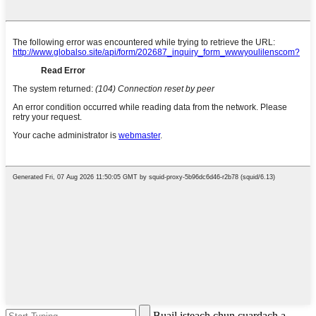
Buail isteach chun cuardach a