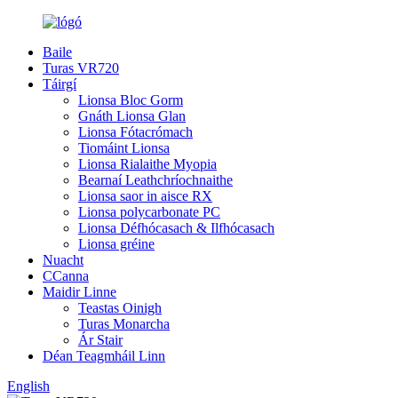
Baile
Turas VR720
Táirgí
Lionsa Bloc Gorm
Gnáth Lionsa Glan
Lionsa Fótacrómach
Tiomáint Lionsa
Lionsa Rialaithe Myopia
Bearnaí Leathchríochnaithe
Lionsa saor in aisce RX
Lionsa polycarbonate PC
Lionsa Défhócasach & Ilfhócasach
Lionsa gréine
Nuacht
CCanna
Maidir Linne
Teastas Oinigh
Turas Monarcha
Ár Stair
Déan Teagmháil Linn
English